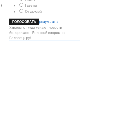
0
Газеты
От друзей
результаты
Узнаем, от куда узнают новости
белоречане - Большой вопрос на
Белорецк.ру!