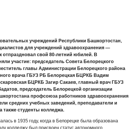
зовательных учреждений Республики Башкортостан,
циалистов для учреждений здравоохранения —
 отпраздновал свой 80-летний юбилей. В
яли участие: председатель Совета Белорецкого
меститель главы Администрации Белорецкого района
авного врача ГБУЗ РБ Белорецкая БЦРКБ Вадим
Аскаровская БЦРКБ Загир Сакаев, главный врач ГБУЗ
адатов, председатель Белорецкой организации
ашкортостана профсоюза работников здравоохранения
ели средних учебных заведений, преподаватели и
а также студенты колледжа.
лась в 1935 году, когда в Белорецке была образована
оду колледжу был присвоен статус автономного