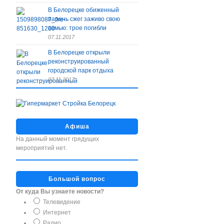
В Белорецке обиженный
парень сжег заживо свою
семью: трое погибли
07.11.2017
В Белорецке открыли
реконструированный
городской парк отдыха
07.11.2017
Афиша
На данный момент грядущих
мероприятий нет.
Большой вопрос
От куда Вы узнаете новости?
Телевидение
Интернет
Радио