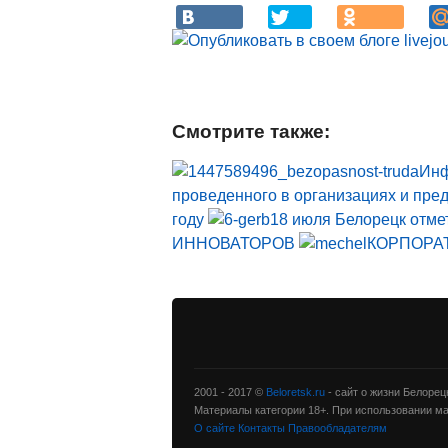
Смотрите также:
Инф
проведенного в организациях и пре
году
18 июля Белорецк отме
ИННОВАТОРОВ
КОРПОРА
2001 - 2017 ©
Beloretsk.ru
- сайт о жизни Белорец
Материалы категории 18+. При использовании ма
О сайте
Контакты
Правообладателям