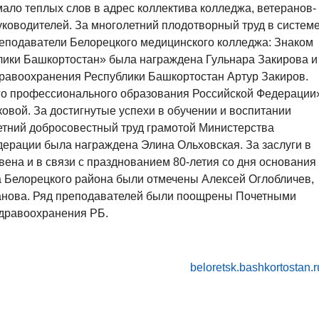
мало теплых слов в адрес коллектива колледжа, ветеранов-
уководителей. За многолетний плодотворный труд в систем
еподаватели Белорецкого медицинского колледжа: Знаком
лики Башкортостан» была награждена Гульнара Закирова и
равоохранения Республики Башкортостан Артур Закиров.
го профессионального образования Российской Федерации
овой. За достигнутые успехи в обучении и воспитании
етний добросовестный труд грамотой Министерства
дерации была награждена Элина Ольховская. За заслуги в
вена и в связи с празднованием 80-летия со дня основания
 Белорецкого района были отмечены Алексей Оглобличев,
анова. Ряд преподавателей были поощрены Почетными
дравоохранения РБ.
beloretsk.bashkortostan.r