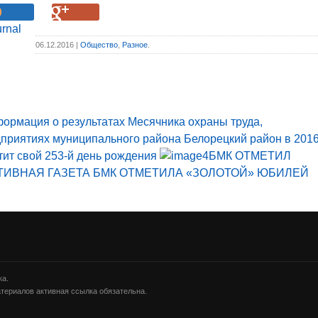
06.12.2016 |
Общество
,
Разное
.
ормация о результатах Месячника охраны труда,
дприятиях муниципального района Белорецкий район в 201
тит свой 253-й день рождения
БМК ОТМЕТИЛ
ТИВНАЯ ГАЗЕТА БМК ОТМЕТИЛА «ЗОЛОТОЙ» ЮБИЛЕЙ
ка.
териалов активная ссылка обязательна.