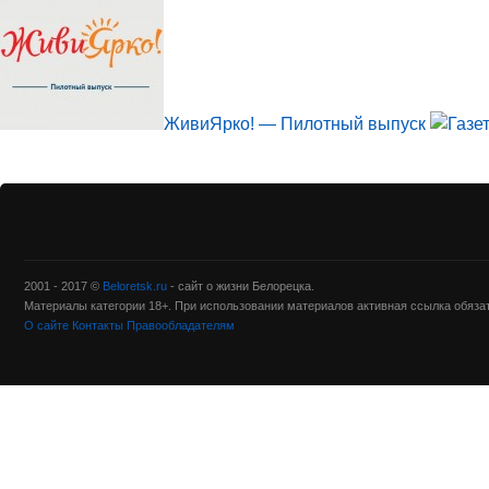
ЖивиЯрко! — Пилотный выпуск
2001 - 2017 ©
Beloretsk.ru
- сайт о жизни Белорецка.
Материалы категории 18+. При использовании материалов активная ссылка обяза
О сайте
Контакты
Правообладателям