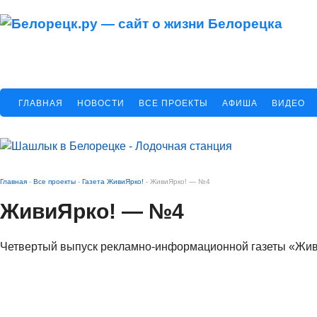
ГЛАВНАЯ
НОВОСТИ
ВСЕ ПРОЕКТЫ
АФИША
ВИДЕО
Главная
-
Все проекты
-
Газета ЖивиЯрко!
-
ЖивиЯрко! — №4
ЖивиЯрко! — №4
Четвертый выпуск рекламно-информационной газеты «Живи