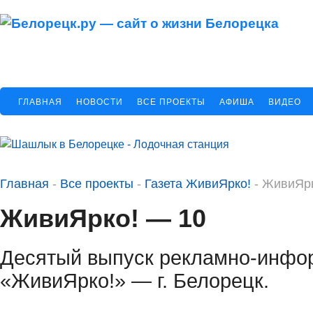
ГЛАВНАЯ
НОВОСТИ
ВСЕ ПРОЕКТЫ
АФИША
ВИДЕО
Главная
-
Все проекты
-
Газета ЖивиЯрко!
-
ЖивиЯрк
ЖивиЯрко! — 10
Десятый выпуск рекламно-инфо
«ЖивиЯрко!» — г. Белорецк.