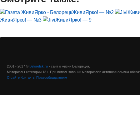
ЖивиЯрко! — №2
Живи
ЖивиЯрко! — №3
ЖивиЯрко! — 9
2001 - 2017 ©
Beloretsk.ru
- сайт о жизни Белорецка.
Материалы категории 18+. При использовании материалов активная ссылка обяза
О сайте
Контакты
Правообладателям