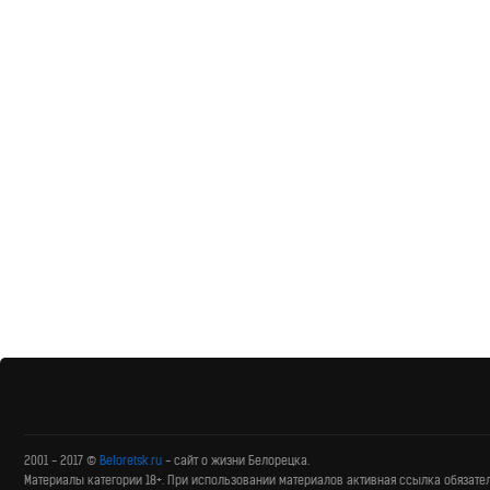
2001 - 2017 ©
Beloretsk.ru
- сайт о жизни Белорецка.
Материалы категории 18+. При использовании материалов активная ссылка обязате