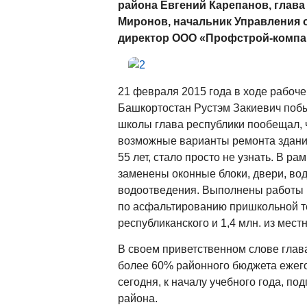
района Евгений Карепанов, глав
Миронов, начальник Управления 
директор ООО «Профстрой-компа
21 февраля 2015 года в ходе рабоче
Башкортостан Рустэм Закиевич побы
школы глава республики пообещал, 
возможные варианты ремонта здания.
55 лет, стало просто не узнать. В 
заменены оконные блоки, двери, во
водоотведения. Выполнены работы 
по асфальтированию пришкольной те
республиканского и 1,4 млн. из мест
В своем приветственном слове глав
более 60% районного бюджета ежего
сегодня, к началу учебного года, п
района.