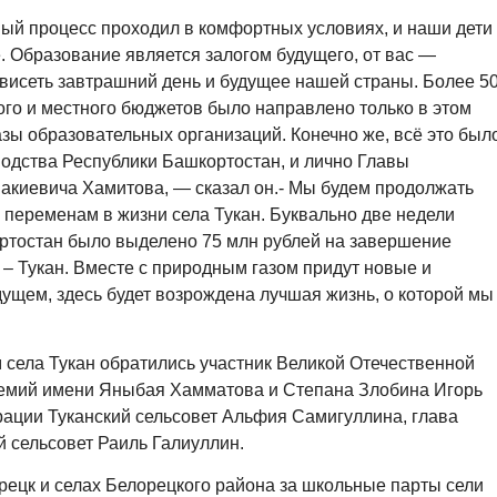
ный процесс проходил в комфортных условиях, и наши дети
. Образование является залогом будущего, от вас —
висеть завтрашний день и будущее нашей страны. Более 5
ого и местного бюджетов было направлено только в этом
зы образовательных организаций. Конечно же, всё это был
одства Республики Башкортостан, и лично Главы
акиевича Хамитова, — сказал он.- Мы будем продолжать
переменам в жизни села Тукан. Буквально две недели
ртостан было выделено 75 млн рублей на завершение
 – Тукан. Вместе с природным газом придут новые и
дущем, здесь будет возрождена лучшая жизнь, о которой мы
 села Тукан обратились участник Великой Отечественной
ремий имени Яныбая Хамматова и Степана Злобина Игорь
рации Туканский сельсовет Альфия Самигуллина, глава
й сельсовет Раиль Галиуллин.
рецк и селах Белорецкого района за школьные парты сели