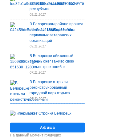
атлетами Федерации воркаута
республики
09.11.2017
В Белорецком районе прошел
семинар председателей
первичных ветеранских
организаций
09.11.2017
В Белорецке обиженный
парень сжег заживо свою
семью: трое погибли
07.11.2017
В Белорецке открыли
реконструированный
городской парк отдыха
07.11.2017
Афиша
На данный момент грядущих