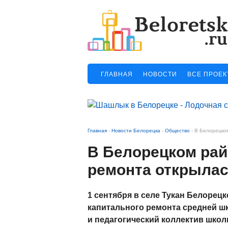
ГЛАВНАЯ
НОВОСТИ
ВСЕ ПРОЕ
Главная
-
Новости Белорецка
-
Общество
-
В Белорецком
В Белорецком рай
ремонта открылас
1 сентября в селе Тукан Белорец
капитального ремонта средней ш
и педагогический коллектив шко