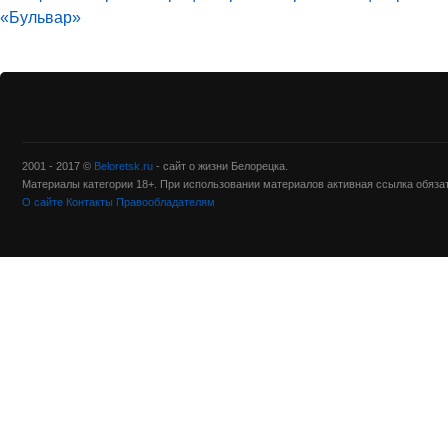
«Бульвар»
2001 - 2017 ©
Beloretsk.ru
- сайт о жизни Белорецка.
Материалы категории 18+. При использовании материалов активная ссылка обяза
О сайте
Контакты
Правообладателям