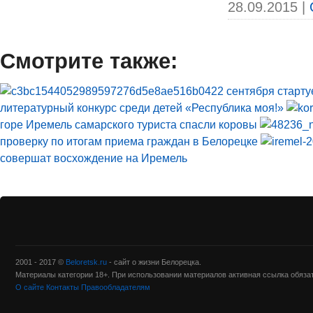
28.09.2015 |
Смотрите также:
22 сентября старт
литературный конкурс среди детей «Республика моя!»
горе Иремель самарского туриста спасли коровы
проверку по итогам приема граждан в Белорецке
совершат восхождение на Иремель
2001 - 2017 ©
Beloretsk.ru
- сайт о жизни Белорецка.
Материалы категории 18+. При использовании материалов активная ссылка обяза
О сайте
Контакты
Правообладателям