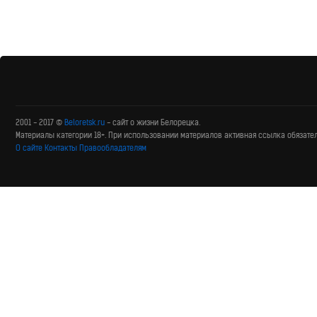
2001 - 2017 ©
Beloretsk.ru
- сайт о жизни Белорецка.
Материалы категории 18+. При использовании материалов активная ссылка обязате
О сайте
Контакты
Правообладателям