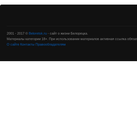
2001 - 2017 ©
Beloretsk.ru
- сайт о жизни Белорецка.
Материалы категории 18+. При использовании материалов активная ссылка обяза
О сайте
Контакты
Правообладателям