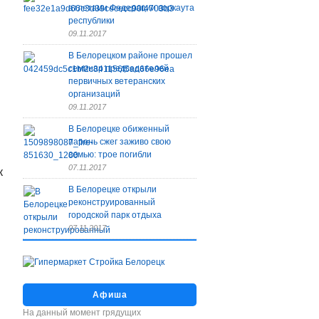
атлетами Федерации воркаута
республики
09.11.2017
В Белорецком районе прошел
семинар председателей
первичных ветеранских
организаций
09.11.2017
В Белорецке обиженный
парень сжег заживо свою
семью: трое погибли
07.11.2017
к
В Белорецке открыли
реконструированный
городской парк отдыха
07.11.2017
Афиша
На данный момент грядущих