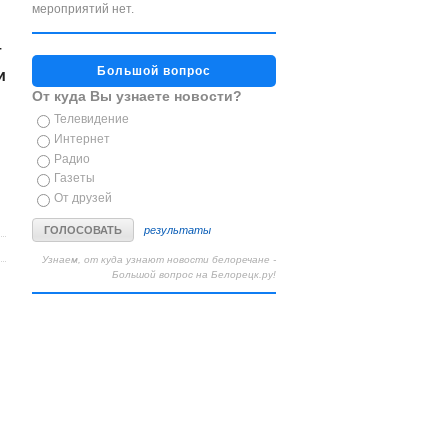
мероприятий нет.
т
Большой вопрос
и
От куда Вы узнаете новости?
Телевидение
Интернет
Радио
Газеты
От друзей
результаты
Узнаем, от куда узнают новости белоречане -
Большой вопрос на Белорецк.ру!