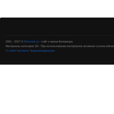
2001 - 2017 ©
Beloretsk.ru
- сайт о жизни Белорецка.
Материалы категории 18+. При использовании материалов активная ссылка обяза
О сайте
Контакты
Правообладателям